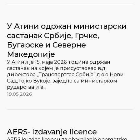
У Атини одржан министарски
састанак Србије, Грчке,
Бугарске и Северне
Македоније
У Атини је 15. маја 2026. године одржан
састанак на којем је присуствовао в.д.
директора „Транспортгас Србија“ д.о.о Нови
Сад, Гојко Вукоје, заједно са министарком
рударства и е...
19.05.2026
AERS- Izdavanje licence
AERS je izdao licencu za obavaljanje energetske