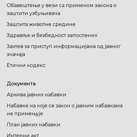
Обавештење у вези са применом закона о
заштити узбуњивача
Заштита животне средине
Здравље и безбедност запослених
Захтев за приступ информацијама од јавног
значаја
Етички кодекс
Документа
Архива јавних набавки
Набавке на које се закон о јавним набавкама
не примењује
План јавних набавки
Интерни акт