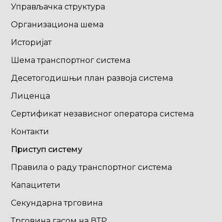
Управљачка структура
Организациона шема
Историјат
Шема транспортног система
Десетогодишњи план развоја система
Лиценца
Сертификат независног оператора система
Контакти
Приступ систему
Правила о раду транспортног система
Капацитети
Секундарна трговина
Трговина гасом на ВТР