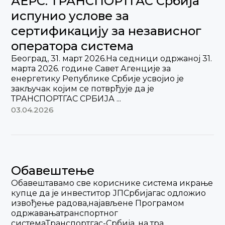
АЕРС: ТРАНСПОРТГАС Србија
испунио услове за
сертификацију за независног
оператора система
Београд, 31. март 2026.На седници одржаној 31.
марта 2026. године Савет Агенције за
енергетику Републике Србије усвојио је
закључак којим се потврђује да је
ТРАНСПОРТГАС СРБИЈА ...
03.04.2026
Обавештење
Обавештавамо све кориснике система икрање
купце да је инвеститор ЈПСрбијагас одложио
извођење радова,најављене Програмом
одржавањатранспортног
системаТранспортгас-Србија, на тра...