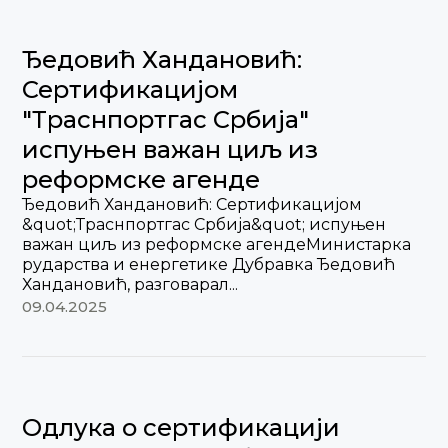
Ђедовић Хандановић:
Сертификацијом
"Траснпортгас Србија"
испуњен важан циљ из
реформске агенде
Ђедовић Хандановић: Сертификацијом
&quot;Траснпортгас Србија&quot; испуњен
важан циљ из реформске агендеМинистарка
рударства и енергетике Дубравка Ђедовић
Хандановић, разговарал...
09.04.2025
Одлука о сертификацији