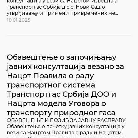
консултација у вези са Нацртом Извештаја
Транспортгас Србија д.о.о. Нови Сад о
утврђивању и примени привремених ме...
10.01.2025
Обавештење о започињању
јавних консултација везано за
Нацрт Правила о раду
транспортног система
Транспортгас Србија ДОО и
Нацрта модела Уговора о
транспорту природног гаса
ОБАВЕШЕЊЕ И ПОЗИВ ЗА ЈАВНУ РАСПРАВУ
Обавештење о почетку јавних консултација у
вези са Нацртом Правила о раду и Нацртом