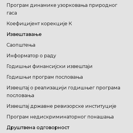
Програм динамике узорковања природног
гаса
Коефицијент корекције К
Извештавање
Саопштења
Информатор о раду
Годишњи финансијски извештаји
Годишњи програм пословања
Извештај о реализацији годишњег програма
пословања
Извештај државне ревизорске институције
Програм недискриминаторног понашања
Друштвена одговорност