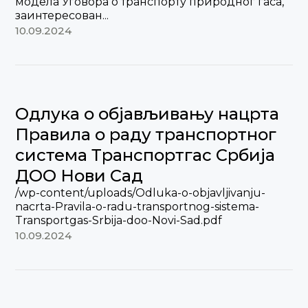
модела Уговора о транспорту природног гаса,
заинтересован...
10.09.2024
Oдлука о објављивању нацрта
Правила о раду транспортног
система Транспортгас Србија
ДОО Нови Сад
/wp-content/uploads/Odluka-o-objavljivanju-
nacrta-Pravila-o-radu-transportnog-sistema-
Transportgas-Srbija-doo-Novi-Sad.pdf
10.09.2024