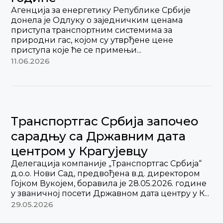
Агенција за енергетику Републике Србије
донела је Одлуку о заједничким ценама
приступа транспортним системима за
природни гас, којом су утврђене цене
приступа које ће се примењи...
11.06.2026
Транспортгас Србија започео
сарадњу са Државним дата
центром у Крагујевцу
Делегација компаније „Транспортгас Србија“
д.о.о. Нови Сад, предвођена в.д. директором
Гојком Вукојем, боравила је 28.05.2026. године
у званичној посети Државном дата центру у К...
29.05.2026