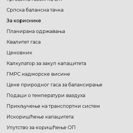
Српска балансна тачка
За кориснике
Планирана одржавања
Квалитет гаса
Ценовник
Калкулатор за закуп капацитета
ГМРС надморске висине
Цене природног гаса за балансирање
Подаци о температури ваздуха
Прикључење на транспортни систем
Искоришћење капацитета
Упутство за коришћење ОП