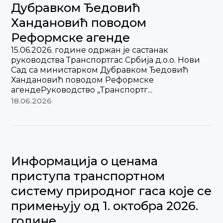
Дубравком Ђедовић
Хандановић поводом
Реформске агенде
15.06.2026. године одржан je састанак
руководства Транспортгас Србија д.о.о. Нови
Сад са министарком Дубравком Ђедовић
Хандановић поводом Реформске
агендеРуководство „Транспортг...
18.06.2026
Информација о ценама
приступа транспортном
систему природног гаса које се
примењују од 1. октобра 2026.
године