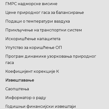
ГМРС надморске висине
Цене природног гаса за балансирање
Подаци о температури ваздуха
Прикључење на транспортни систем
Искоришћење капацитета
Упутство за коришћење ОП
Програм динамике узорковања природног
гаса
Коефицијент корекције К
Извештавање
Саопштења
Информатор о раду
Годишњи финансијски извештаји