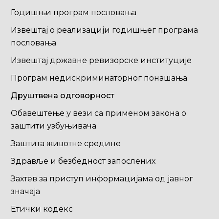
Годишњи програм пословања
Извештај о реализацији годишњег програма
пословања
Извештај државне ревизорске институције
Програм недискриминаторног понашања
Друштвена одговорност
Обавештење у вези са применом закона о
заштити узбуњивача
Заштита животне средине
Здравље и безбедност запослених
Захтев за приступ информацијама од јавног
значаја
Етички кодекс