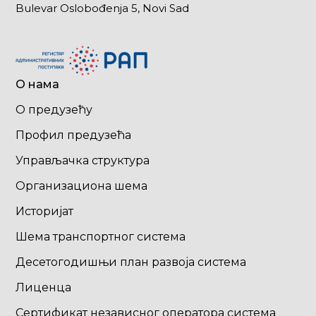
Bulevar Oslobođenja 5, Novi Sad
О нама
О предузећу
Профил предузећа
Управљачка структура
Организациона шема
Историјат
Шема транспортног система
Десетогодишњи план развоја система
Лиценца
Сертификат независног оператора система