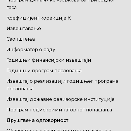
гаса
Коефицијент корекције К
Извештавање
Саопштења
Информатор о раду
Годишњи финансијски извештаји
Годишњи програм пословања
Извештај о реализацији годишњег програма
пословања
Извештај државне ревизорске институције
Програм недискриминаторног понашања
Друштвена одговорност
Обавештење у вези са применом закона о