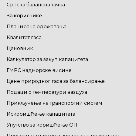
Српска балансна тачка
За кориснике
Планирана одржавања
Квалитет гаса
Ценовник
Калкулатор за закуп капацитета
ГМРС надморске висине
Цене природног гаса за балансирање
Подаци о температури ваздуха
Прикључење на транспортни систем
Искоришћење капацитета
Упутство за коришћење ОП
Програм динамике узорковања природног