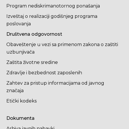
Program nediskrimanotornog ponašanja
Izveštaj o realizaciji godišnjeg programa
poslovanja
Društvena odgovornost
Obaveštenje u vezi sa primenom zakona o zaštiti
uzbunjivača
Zaštita životne sredine
Zdravlje i bezbednost zaposlenih
Zahtev za pristup informacijama od javnog
značaja
Etički kodeks
Dokumenta
Arhiva javnih nabavki