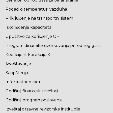
Cene prirodnog gasa za balansiranje
Podaci o temperaturi vazduha
Priključenje na transportni sistem
Iskorišćenje kapaciteta
Uputstvo za korišćenje OP
Program dinamike uzorkovanja prirodnog gasa
Koeficijent korekcije K
Izveštavanje
Saopštenja
Informator o radu
Godišnji finansijski izveštaji
Godišnji program poslovanja
Izveštaj državne revizorske institucije