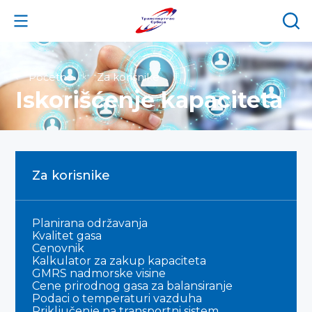
Početna
Za korisnike
Iskorišćenje kapaciteta
Za korisnike
Planirana održavanja
Kvalitet gasa
Cenovnik
Kalkulator za zakup kapaciteta
GMRS nadmorske visine
Cene prirodnog gasa za balansiranje
Podaci o temperaturi vazduha
Priključenje na transportni sistem