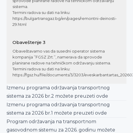
sprovode planirane radove na tehničkom održavanju
sistema.
Termini radova su dati na linku:
https://bulgartransgaz.bg/en/pages/remontni-deinosti-
29.html
Obaveštenje
3
Obaveštavamo vas da susedni operator sistema
kompanija ’’FGSZ Zrt.’’, namerava da sprovode
planirane radove na tehničkom održavanju sistema.
Termini radova su dati na linku:
https://fgsz.hu/file/documents/3/3203/eveskarbantartas_20260
Izmenu programa održavanja transportnog
sistema za 2026 br.2 možete preuzeti
ovde
Izmenu programa održavanja transportnog
sistema za 2026 br.1 možete preuzeti
ovde
Program održavanja na transportnom
gasovodnom sistemu za 2026. godinu možete