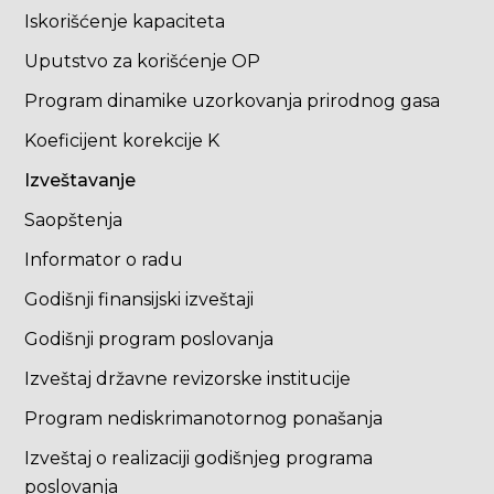
Iskorišćenje kapaciteta
Uputstvo za korišćenje OP
Program dinamike uzorkovanja prirodnog gasa
Koeficijent korekcije K
Izveštavanje
Saopštenja
Informator o radu
Godišnji finansijski izveštaji
Godišnji program poslovanja
Izveštaj državne revizorske institucije
Program nediskrimanotornog ponašanja
Izveštaj o realizaciji godišnjeg programa
poslovanja