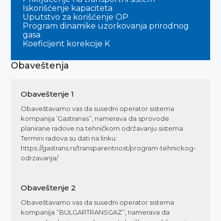
Iskorišćenje kapaciteta
Uputstvo za korišćenje OP
Program dinamike uzorkovanja prirodnog
gasa
Koeficijent korekcije K
Obaveštenja
Obaveštenje
1
Obaveštavamo vas da susedni operator sistema
kompanija ’Gastranas’’, namerava da sprovode
planirane radove na tehničkom održavanju sistema.
Termini radova su dati na linku:
https://gastrans.rs/transparentnost/program-tehnickog-
odrzavanja/
Obaveštenje
2
Obaveštavamo vas da susedni operator sistema
kompanija ’’BULGARTRANSGAZ’’, namerava da