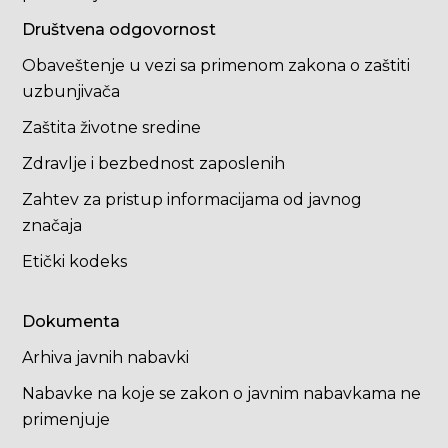
Društvena odgovornost
Obaveštenje u vezi sa primenom zakona o zaštiti
uzbunjivača
Zaštita životne sredine
Zdravlje i bezbednost zaposlenih
Zahtev za pristup informacijama od javnog
značaja
Etički kodeks
Dokumenta
Arhiva javnih nabavki
Nabavke na koje se zakon o javnim nabavkama ne
primenjuje