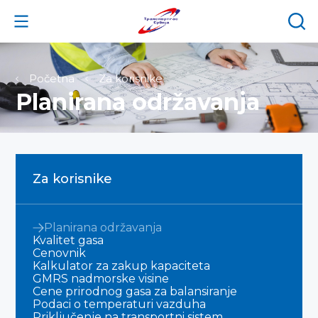
Početna
Za korisnike
Planirana održavanja
Za korisnike
Planirana održavanja
Kvalitet gasa
Cenovnik
Kalkulator za zakup kapaciteta
GMRS nadmorske visine
Cene prirodnog gasa za balansiranje
Podaci o temperaturi vazduha
Priključenje na transportni sistem