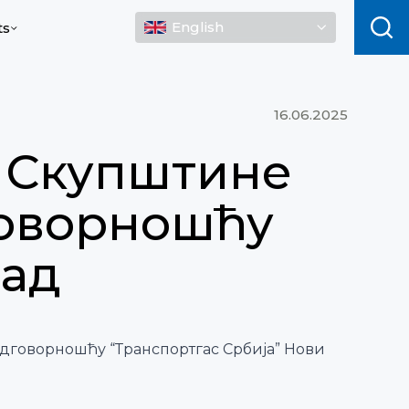
English
ts
16.06.2025
а Скупштине
говорношћу
Сад
одговорношћу “Транспортгас Србија” Нови