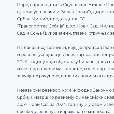
Поред председника Скупштине Николе Поп
су присуствовали и: Зоран Јовчић, директор
Срђан Миљић, председник СО
“Транспортгас Србија” д.о.о. Нови Сад, Мил
Сад и Соња Љуковчанин, главни стручњак за
На данашњој седници, којој је председава
и рокове, усвојила је Извештај независног р
2024. годину који обухватају биланс стања н
извештај о токовима готовине, извештај о п
значајних рачуноводствених политика садр
Независни ревизор, који је сходно Закону
Србији, извршио ревизију финансијских изв
д.о.о. Нови Сад за 2024. годину и у свом из
обезбеде основу за изражавање мишљења.