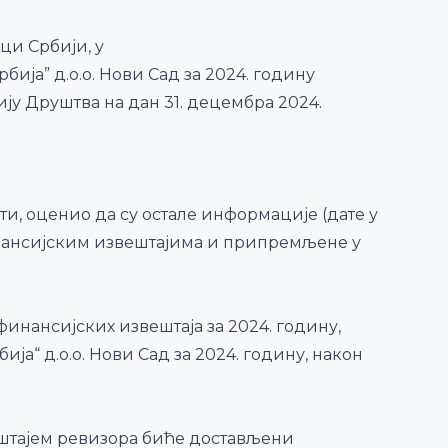
и Србији, у
ја” д.о.о. Нови Сад за 2024. годину
ју Друштва на дан 31. децембра 2024.
ти, оценио да су остале информације (дате у
финансијским извештајима и припремљене у
инансијских извештаја за 2024. годину,
ја“ д.о.о. Нови Сад за 2024. годину, након
ештајем ревизора биће достављени