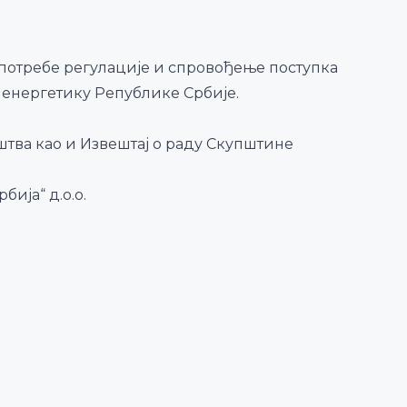
 потребе регулације и спровођење поступка
 енергетику Републике Србије.
штва као и Извештај о раду Скупштине
ија“ д.о.о.