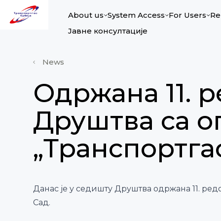
About us
System Access
For Users
Re
Јавне консултације
News
Одржана 11. 
Друштва са 
„Транспортга
Данас је у седишту Друштва одржана 11. р
Сад.