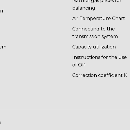
Natural gas prices for
balancing
em
n
Air Temperature Chart
Connecting to the
transmission system
tem
Capacity utilization
Instructions for the use
of OP
Correction coefficient K
s