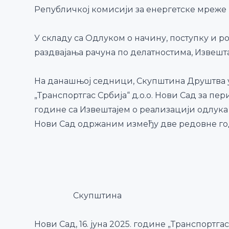
Републичкој комисији за енергетске мреже
У складу са Одлуком о начину, поступку и 
раздвајања рачуна по делатностима, Извешт
На данашњој седници, Скупштина Друштва ус
„Транспортгас Србија“ д.о.о. Нови Сад за пери
године са Извештајем о реализацији одлука 
Нови Сад одржаним између две редовне г
Скупштина
Нови Сад, 16. јуна 2025. године „Транспортгас