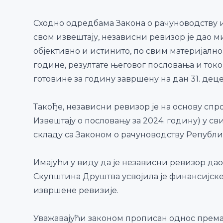
Сходно одредбама Закона о рачуноводству
свом извештају, независни ревизор је дао м
објективно и истинито, по свим материјално
године, резултате његовог пословања и ток
готовине за годину завршену на дан 31. дец
Такође, независни ревизор је на основу спро
Извештају о пословању за 2024. годину) у 
складу са Законом о рачуноводству Републи
Имајући у виду да је независни ревизор да
Скупштина Друштва усвојила је финансијске и
извршене ревизије.
Уважавајући законом прописан однос према