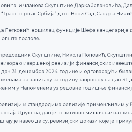
овића и чланова Скупштине Дарка Јовановића, Да
 “Транспортгас Србија” д.о.о. Нови Сад, Сандра Нич
ица Петковић, вршилац функције Шефа канцеларије ди
 опште послове.
о председник Скупштине, Никола Поповић, Скупштина
евизора о извршеној ревизији финансијских извештаја
а дан 31. децембра 2024. године и одговарајући билан
роменама на капиталу за годину завршену на дан 31. 
жаним у Напоменама уз редовне годишње финансијс
 о ревизији и стандардима ревизије применљивим у
ештаја Друштва, дао је позитивно мишљење на фина
вештају је навео да су, ревизијски докази које је пр