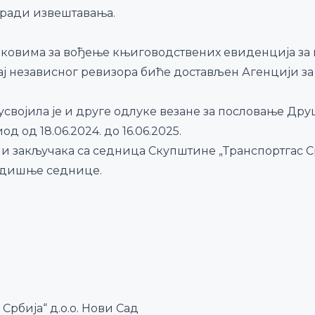
 ради извештавања.
роковима за вођење књиговодствених евиденција за
ај независног ревизора биће достављен Агенцији за
војила је и друге одлуке везане за пословање Дру
од од 18.06.2024. до 16.06.2025.
и закључака са седница Скупштине „Транспортгас Срб
одишње седнице.
 Србија“ д.о.о. Нови Сад