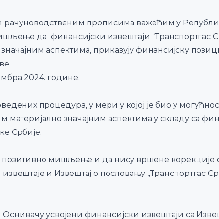
 и рачуноводственим прописима важећим у Републиц
ишљење да финансијски извештаји “Транспортгас Срби
 значајним аспектима, приказују финансијску позици
ове
ембра 2024. године.
ведених процедура, у мери у којој је био у могућнос
свим материјално значајним аспектима у складу са 
ке Србије.
о позитивно мишљење и да нису вршене корекције ф
звештаје и Извештај о пословању „Транспортгас Срби
 Оснивачу усвојени финансијски извештаји са Изв