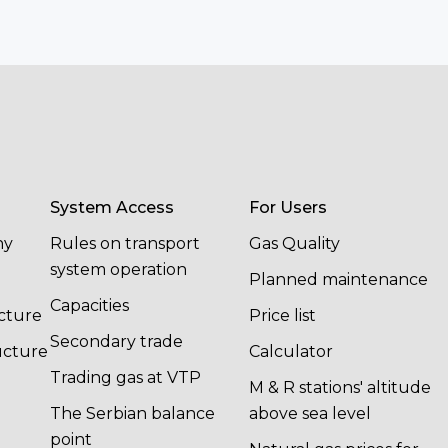
System Access
For Users
ny
Rules on transport
Gas Quality
system operation
Planned maintenance
Capacities
cture
Price list
Secondary trade
ucture
Calculator
Trading gas at VTP
M & R stations' altitude
The Serbian balance
above sea level
point