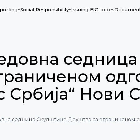
porting
Social Responsibility
Issuing ЕIC codes
Documen
редовна седниц
ограниченом од
с Србија“ Нови 
едовна седница Скупштине Друштва са ограниченом 