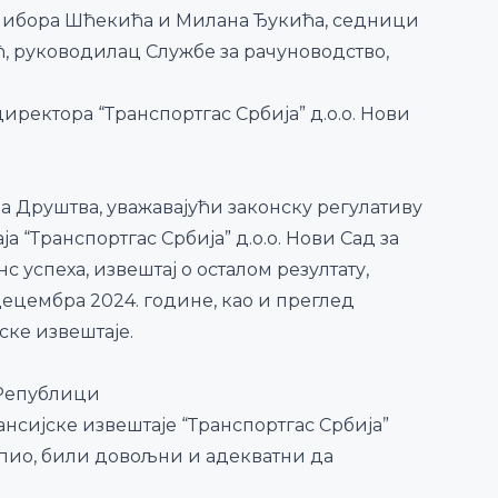
либора Шћекића и Милана Ђукића, седници
ић, руководилац Службе за рачуноводство,
ректора “Транспортгас Србија” д.о.о. Нови
 Друштва, уважавајући законску регулативу
 “Транспортгас Србија” д.о.о. Нови Сад за
с успеха, извештај о осталом резултату,
децембра 2024. године, као и преглед
ке извештаје.
 Републици
нсијске извештаје “Транспортгас Србија”
икупио, били довољни и адекватни да