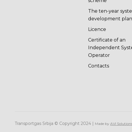
scheme
The ten-year syst
development pla
Licence
Certificate of an
Independent Sys
Operator
Contacts
Transportgas Srbija © Copyright 2024 |
Made by
AVI Solution