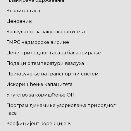
Планирана одржавања
Квалитет гаса
Ценовник
Калкулатор за закуп капацитета
ГМРС надморске висине
Цене природног гаса за балансирање
Подаци о температури ваздуха
Прикључење на транспортни систем
Искоришћење капацитета
Упутство за коришћење ОП
Програм динамике узорковања природног
гаса
Коефицијент корекције К