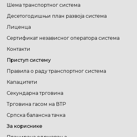
Шема транспортног система
Десетогодишњи план развоја система
Лиценца
Сертификат независног оператора система
Контакти
Приступ систему
Правила о раду транспортног система
Капацитети
Секундарна трговина
Трговина гасом на ВТР
Српска балансна тачка
За кориснике