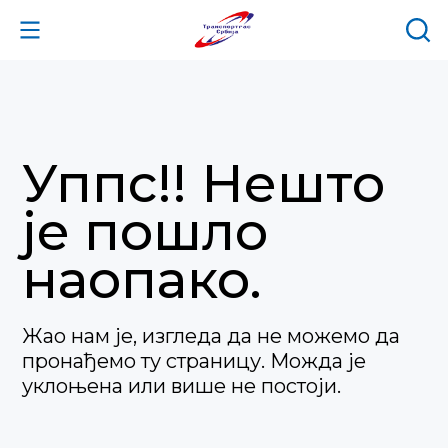
Уппс!! Нешто
је пошло
наопако.
Жао нам је, изгледа да не можемо да
пронађемо ту страницу. Можда је
уклоњена или више не постоји.