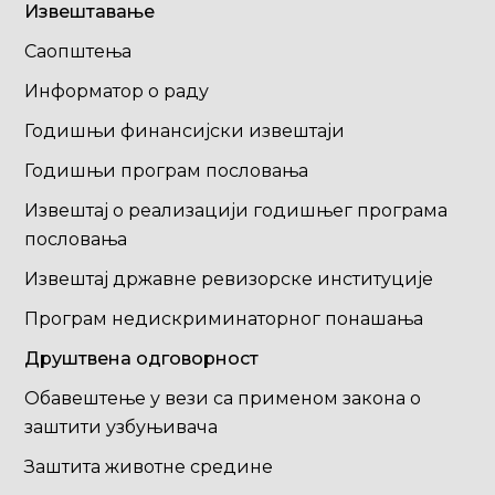
Извештавање
Саопштења
Информатор о раду
Годишњи финансијски извештаји
Годишњи програм пословања
Извештај о реализацији годишњег програма
пословања
Извештај државне ревизорске институције
Програм недискриминаторног понашања
Друштвена одговорност
Обавештење у вези са применом закона о
заштити узбуњивача
Заштита животне средине